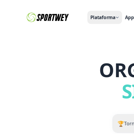
Plataforma
App
OR
S
🏆
Tor