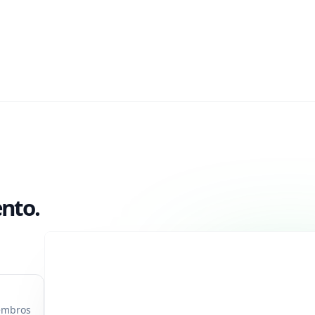
nto.
iembros