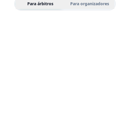
Para árbitros
Para organizadores
MX$
D