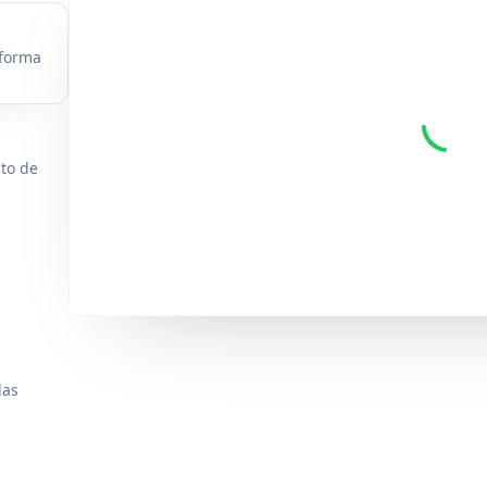
 forma
nto de
das