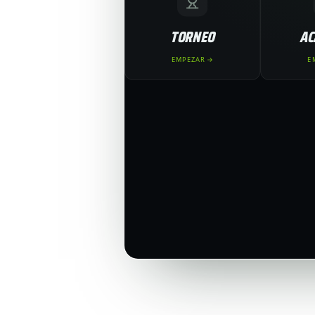
TORNEO
AC
EMPEZAR →
E