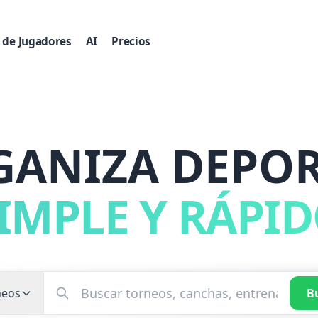
 de Jugadores
AI
Precios
GANIZA DEPOR
IMPLE Y RÁPI
neos
B