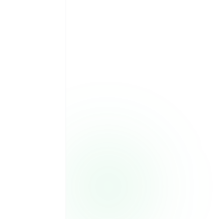
L
M
M
J
V
S