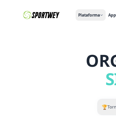
Plataforma
App
OR
S
🏆
Tor