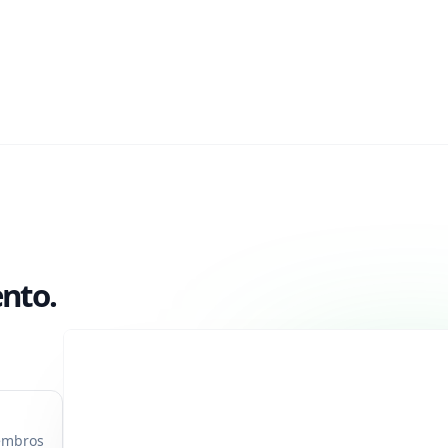
nto.
iembros