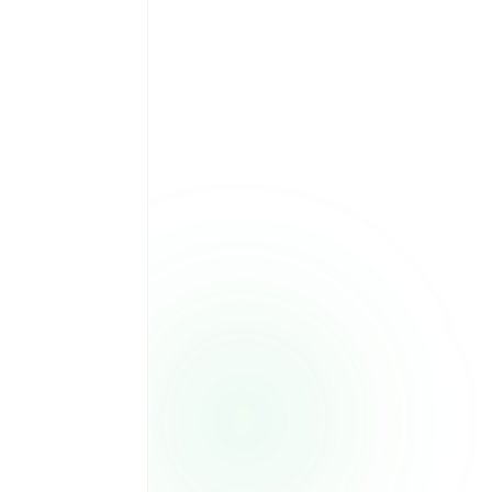
L
M
M
J
V
S