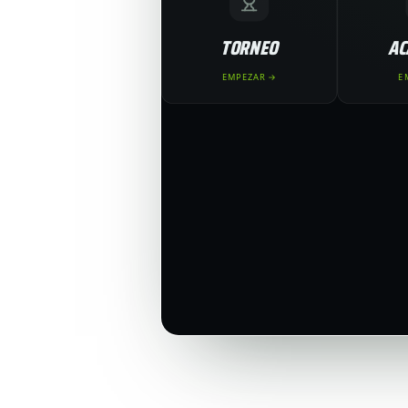
TORNEO
AC
EMPEZAR →
E