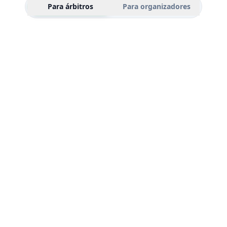
Para árbitros
Para organizadores
MX$
D