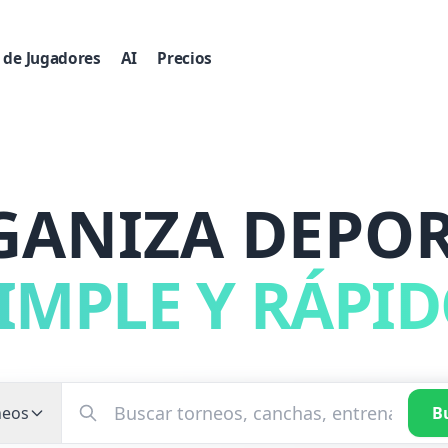
 de Jugadores
AI
Precios
GANIZA DEPOR
IMPLE Y RÁPI
neos
B