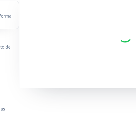
 forma
nto de
das