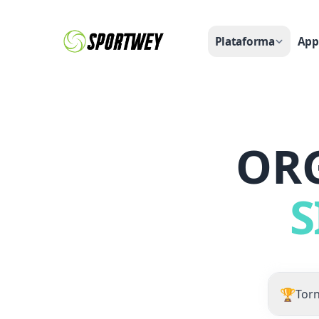
Plataforma
App
OR
S
🏆
Tor