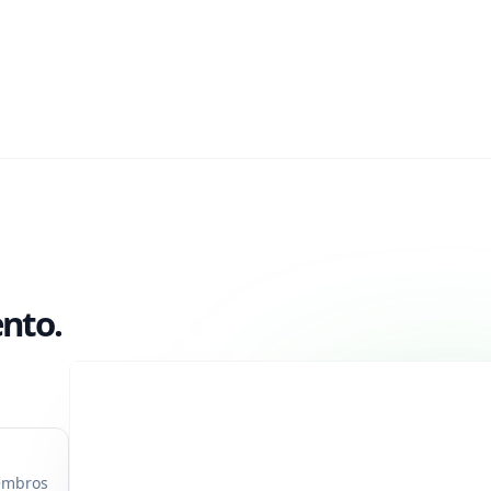
nto.
iembros