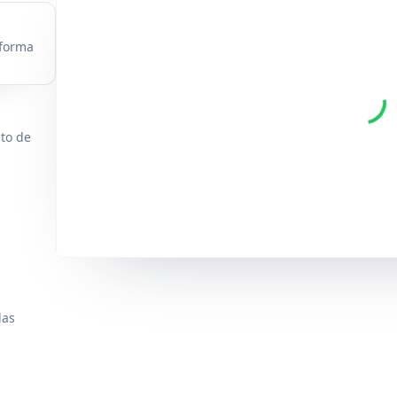
 forma
nto de
das