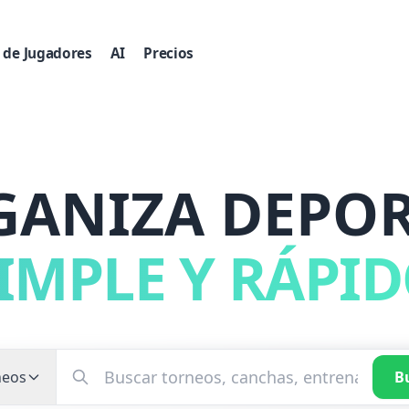
 de Jugadores
AI
Precios
GANIZA DEPOR
IMPLE Y RÁPI
neos
B