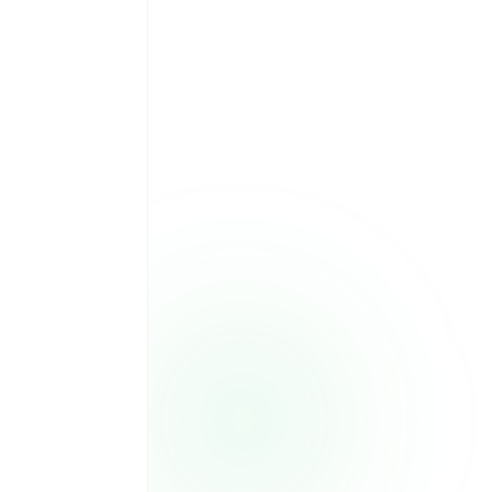
L
M
M
J
V
S