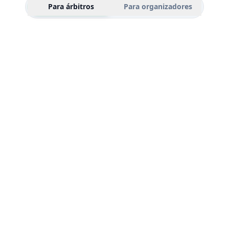
Para árbitros
Para organizadores
MX$
D