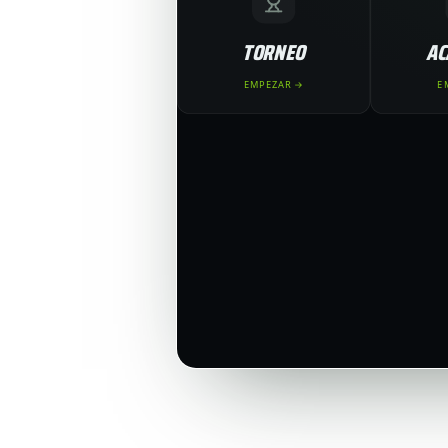
TORNEO
AC
EMPEZAR →
E