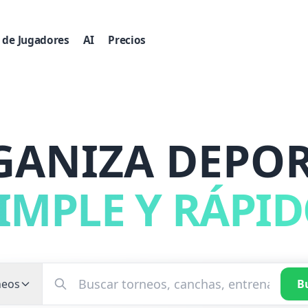
 de Jugadores
AI
Precios
GANIZA DEPOR
IMPLE Y RÁPI
neos
B