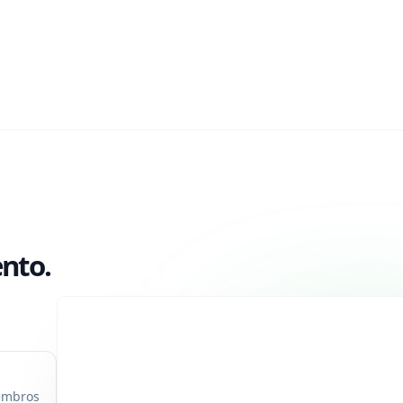
nto.
iembros