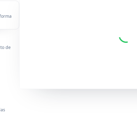
 forma
nto de
das