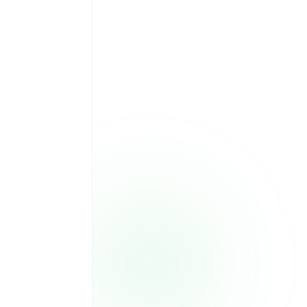
L
M
M
J
V
S