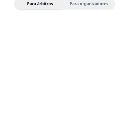
Para árbitros
Para organizadores
MX$
D