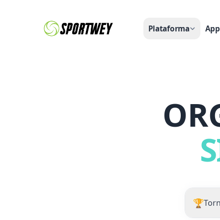
Plataforma
App
OR
S
🏆
Tor