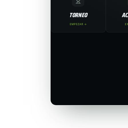
TORNEO
AC
EMPEZAR →
E